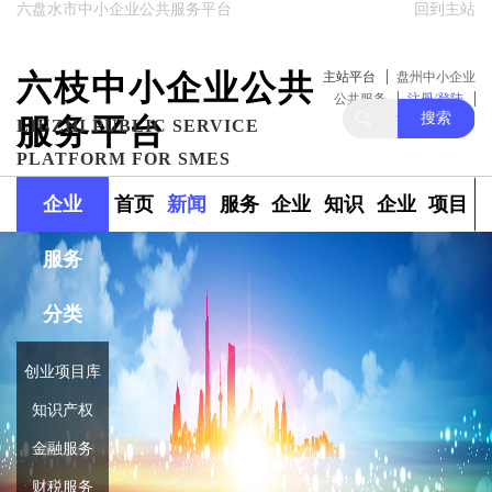
六盘水市中小企业公共服务平台
回到主站
六枝中小企业公共
主站平台
盘州中小企业
公共服务
注册/登陆
搜索
服务平台
关注我们
LIUZHI PUBLIC SERVICE
PLATFORM FOR SMES
企业
首页
新闻
服务
企业
知识
企业
项目
服务
政策
范围
融资
产权
库
库
分类
创业项目库
知识产权
金融服务
财税服务