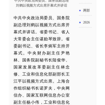
实施条
中共中央政治局委员、国务院副总理
金投向
刘鹤以视频方式出席开幕式并讲话
布“十五
工作
具体举
例新变
●
两部
领域及
五”期间
措！服
中共中央政治局委员、国务院
化
门发文
申报要
●
2026
支持科
副总理刘鹤以视频方式出席开
务培育
明确增
点分析
幕式并讲话。省委书记、省人
年“三类
技创新
壮大经
大常委会主任谌贻琴致辞。省
值税法
资金”，
进口税
营主体
委副书记、省长李炳军主持开
施行后
怎么申
收优惠
幕式。中央财办副主任尹艳
增值税
林、国务院副秘书长陆俊华、
请？
政策
国家发展改革委副主任林念
优惠政
修、工业和信息化部副部长王
策衔接
江平以视频方式出席。上海合
事项
作组织秘书长诺罗夫，中央网
信办、国家互联网信息办公室
副主任杨小伟，工业和信息化