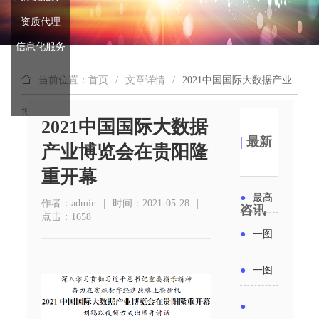
资质代理
信息化服务
当前位置：首页
/
文章详情
/
2021中国国际大数据产业
博览会在贵阳隆重开幕
2021中国国际大数据
|
最新
产业博览会在贵阳隆
重开幕
●
最高
作者：admin
|
时间：2021-05-28
|
咨讯
点击：1658
补贴
●
一图
6000
读懂丨
●
一图
元！贵
2026年
读懂 | 多
●
州开展