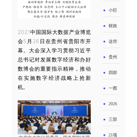
省科技
国密集
《2025
2026年
●
小巨
成果转
出台酒
年度中
度新一
人申报
化中试
●
财政
类新规
小企业
2021中国国际大数据产业博览
轮汽车
书又改
平台申
部：
酒企出
会5月26日在贵州省贵阳市开
●
这些
发展环
购新促
了？工
报工作
幕。大会深入学习贯彻习近平
2026年
口请重
涉农设
境评估
●
贵州
销活动
总书记对发展数字经济和办好
信部准
继续实
点关注
备更新
报告》
数博会的重要指示精神，推动
出台三
备怎么
●
四部
施专精
在实施数字经济战略上抢新
贷款，
发布
十一条
评审？
门印发
机。
特新中
●
一图
最高可
（附图
举措激
通知要
小企业
了解：
获1.5%
●
2026
解）
发各类
求做好
财政奖
增值税
中央财
年三大
经营主
●
三部
帮扶小
补政策
法及其
政贴息
政府资
体活力
门发
额信贷
●
21项