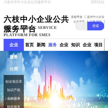
六盘水市中小企业公共服务平台
回到主站
六枝中小企业公共
主站平台
盘州中小企业
公共服务
注册/登陆
搜索
服务平台
关注我们
LIUZHI PUBLIC SERVICE
PLATFORM FOR SMES
企业
首页
新闻
服务
企业
知识
企业
项目
服务
政策
范围
融资
产权
库
库
分类
创业项目库
知识产权
金融服务
财税服务