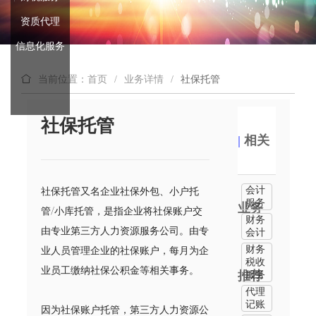
资质代理
信息化服务
当前位置：首页
/
业务详情
/
社保托管
社保托管
|
相关
会计
社保托管又名企业社保外包、小户托
服务
业务
管/小库托管，是指企业将社保账户交
财务
由专业第三方人力资源服务公司。由专
会计
财务
业人员管理企业的社保账户，每月为企
税收
业员工缴纳社保公积金等相关事务。
推荐
服务
代理
记账
因为社保账户托管，第三方人力资源公