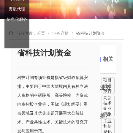
资质代理
信息化服务
当前位置：首页
/
业务详情
/
省科技计划资金
省科技计划资金
|
相关
科技计划专项经费是指省级财政预算安
项目
申请
排，主要用于中国大陆境内具有独立法
业务
报告
人资格的科研院所、高等院校、内资或
高新
技术
内资控股企业等，围绕《规划纲要》重
企业
点领域及其优先主题开展重大公益技
申报
推荐
工业
术、产业共性技术、关键技术的研究开
和信
发与应用示范。
息化