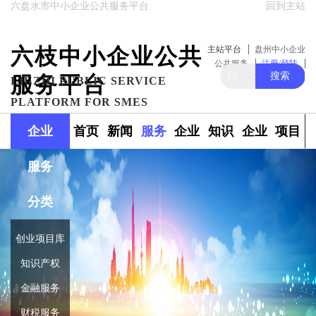
六盘水市中小企业公共服务平台
回到主站
六枝中小企业公共
主站平台
盘州中小企业
公共服务
注册/登陆
搜索
服务平台
关注我们
LIUZHI PUBLIC SERVICE
PLATFORM FOR SMES
企业
首页
新闻
服务
企业
知识
企业
项目
服务
政策
范围
融资
产权
库
库
分类
创业项目库
知识产权
金融服务
财税服务