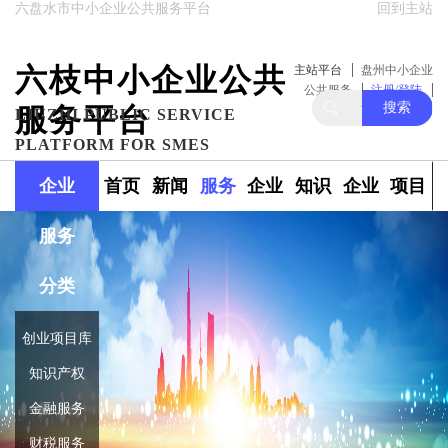
六盘水市中小企业公共服务平台
回到主站
六枝中小企业公共
主站平台
盘州中小企业
公共服务
注册/登陆
搜索
服务平台
关注我们
LIUZHI PUBLIC SERVICE
PLATFORM FOR SMES
企业
首页
新闻
服务
企业
知识
企业
项目
服务
政策
范围
融资
产权
库
库
分类
创业项目库
知识产权
金融服务
财税服务