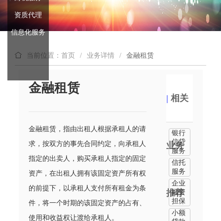
资质代理
信息化服务
当前位置：首页
/
业务详情
/
金融租赁
金融租赁
|
相关
金融租赁，指由出租人根据承租人的请
银行
信贷
求，按双方的事先合同约定，向承租人
业务
服务
指定的出卖人，购买承租人指定的固定
信托
服务
资产，在出租人拥有该固定资产所有权
企业
的前提下，以承租人支付所有租金为条
推荐
融资
担保
件，将一个时期的该固定资产的占有、
小额
使用和收益权让渡给承租人。