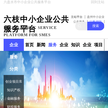
六盘水市中小企业公共服务平台
回到主站
六枝中小企业公共
主站平台
盘州中小企业
公共服务
注册/登陆
搜索
服务平台
关注我们
LIUZHI PUBLIC SERVICE
PLATFORM FOR SMES
企业
首页
新闻
服务
企业
知识
企业
项目
服务
政策
范围
融资
产权
库
库
分类
创业项目库
知识产权
金融服务
财税服务