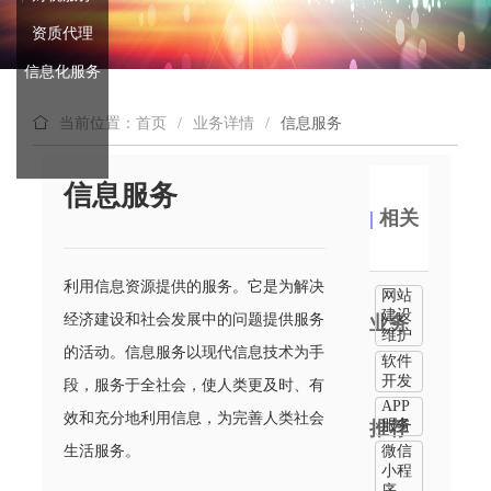
资质代理
信息化服务
当前位置：首页
/
业务详情
/
信息服务
信息服务
|
相关
利用信息资源提供的服务。它是为解决
网站
建设
经济建设和社会发展中的问题提供服务
业务
维护
的活动。信息服务以现代信息技术为手
软件
开发
段，服务于全社会，使人类更及时、有
APP
效和充分地利用信息，为完善人类社会
服务
推荐
生活服务。
微信
小程
序