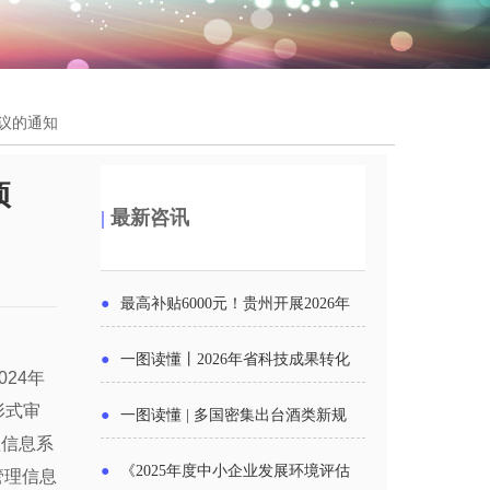
异议的通知
项
|
最新咨讯
●
最高补贴6000元！贵州开展2026年
度新一轮汽车购新促销活动
●
一图读懂丨2026年省科技成果转化
24年
中试平台申报工作
形式审
●
一图读懂 | 多国密集出台酒类新规
理信息系
酒企出口请重点关注
●
《2025年度中小企业发展环境评估
管理信息