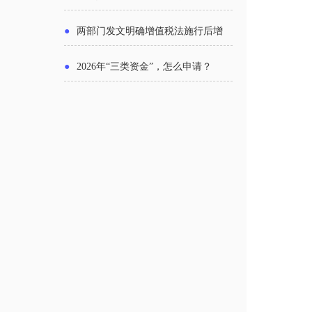
主体
●
两部门发文明确增值税法施行后增
值税优惠政策衔接事项
●
2026年“三类资金”，怎么申请？