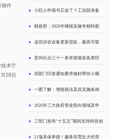
行操作
报告》发布（附图解）
●
小巨人申报书又改了？工信部准备
怎么评审？
●
财政部：2026年继续实施专精特新
中小企业财政奖补政策
●
这些涉农设备更新贷款，最高可获
1.5%中央财政贴息
●
贵州出台三十一条举措激发各类经
学技术厅
营主体活力
●
四部门印发通知要求做好帮扶小额
7月28日
信贷工作
●
一图了解：增值税法及其实施条例
新变化
●
2026年三大政府资金投向领域及申
报要点分析
●
三部门发布“十五五”期间支持科技创
新进口税收优惠政策
●
21项具体举措！服务培育壮大经营