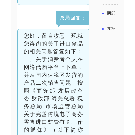
实施条
金投向
布“十五
工作
具体举
例新变
●
两部
领域及
总局回复：
五”期间
措！服
化
门发文
申报要
●
2026
支持科
您好，留言收悉。现就
务培育
明确增
点分析
年“三类
您咨询的关于进口食品
技创新
壮大经
值税法
的相关问题答复如下：
资金”，
进口税
一、关于消费者个人在
营主体
施行后
怎么申
网络代购平台上下单，
收优惠
并从国内保税区发货的
增值税
请？
政策
产品二次销售问题。按
优惠政
照《商务部 发展改革
委 财政部 海关总署 税
策衔接
务总局 市场监管总局
事项
关于完善跨境电子商务
零售进口监管有关工作
的通知》（以下简称