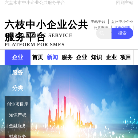
六盘水市中小企业公共服务平台
回到主站
六枝中小企业公共
主站平台
盘州中小企业
公共服务
注册/登陆
搜索
服务平台
关注我们
LIUZHI PUBLIC SERVICE
PLATFORM FOR SMES
企业
首页
新闻
服务
企业
知识
企业
项目
服务
政策
范围
融资
产权
库
库
分类
创业项目库
知识产权
金融服务
财税服务