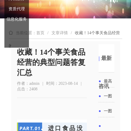
资质代理
信息化服务
当前位置：首页
/
文章详情
/
收藏！14个事关食品经营
的典型问题答复汇总
收藏！14个事关食品
|
最新
经营的典型问题答复
汇总
●
最高
作者：admin
|
时间：2023-08-14
|
咨讯
点击：2408
补贴
●
一图
6000
读懂丨
●
一图
元！贵
2026年
读懂 | 多
●
进口食品没
PART.
0
1
州开展