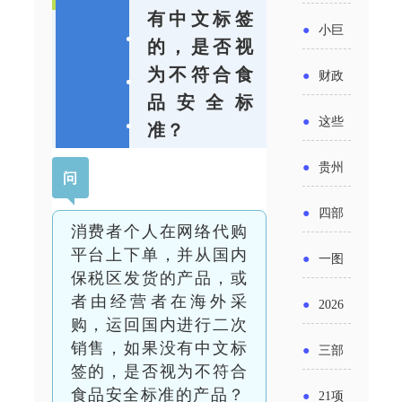
省科技
国密集
有中文标签
《2025
2026年
●
小巨
成果转
的，是否视
出台酒
年度中
度新一
人申报
为不符合食
化中试
●
财政
类新规
小企业
品安全标
轮汽车
书又改
平台申
部：
酒企出
●
这些
准？
发展环
购新促
了？工
报工作
2026年
口请重
涉农设
境评估
●
贵州
销活动
信部准
问
继续实
点关注
备更新
报告》
出台三
备怎么
●
四部
施专精
消费者个人在网络代购
贷款，
发布
十一条
评审？
门印发
平台上下单，并从国内
特新中
●
一图
最高可
（附图
保税区发货的产品，或
举措激
通知要
小企业
了解：
者由经营者在海外采
获1.5%
●
2026
解）
发各类
购，运回国内进行二次
求做好
财政奖
增值税
中央财
年三大
销售，如果没有中文标
经营主
●
三部
帮扶小
补政策
签的，是否视为不符合
法及其
政贴息
政府资
体活力
门发
食品安全标准的产品？
额信贷
●
21项