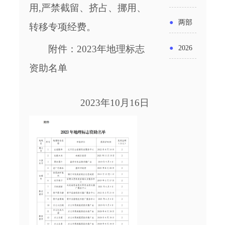
实施条
金投向
用,严禁
截留、挤占、挪用、
布“十五
工作
具体举
例新变
●
两部
转移专项经费
。
领域及
五”期间
措！服
化
门发文
申报要
附件：2023年地理标志
●
2026
支持科
务培育
明确增
点分析
资助名单
年“三类
技创新
壮大经
值税法
资金”，
进口税
营主体
2023年10月16日
施行后
怎么申
收优惠
增值税
请？
政策
优惠政
策衔接
事项