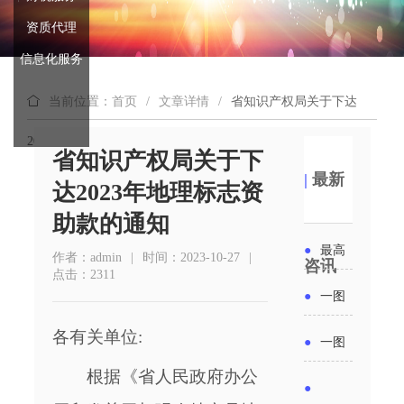
资质代理
信息化服务
当前位置：首页
/
文章详情
/
省知识产权局关于下达
2023年地理标志资助款的通知
省知识产权局关于下
|
最新
达2023年地理标志资
助款的通知
●
最高
作者：admin
|
时间：2023-10-27
|
咨讯
点击：2311
补贴
●
一图
6000
读懂丨
各有关单位:
●
一图
元！贵
2026年
根据《省人民政府办公
读懂 | 多
●
州开展