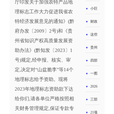
省科技
厅印发关于加强农特产品地
国密集
《2025
2026年
●
小巨
成果转
理标志工作大力促进我省农
出台酒
年度中
度新一
人申报
特经济发展意见的通知》(黔
化中试
●
财政
类新规
小企业
轮汽车
书又改
府办发〔
2009〕2号)和
《贵
平台申
部：
酒企出
●
这些
发展环
购新促
了？工
州省知识产权高质量发展资
报工作
2026年
口请重
涉农设
境评估
●
贵州
销活动
信部准
助办法》(黔知发〔
202
3〕
1
继续实
点关注
备更新
报告》
出台三
号)
规定,经申报、核实、审
备怎么
●
四部
施专精
贷款，
发布
十一条
定,决定对
“山盆脆李”等14个
评审？
门印发
特新中
●
一图
最高可
（附图
举措激
地理标志给予资助。现将
通知要
小企业
了解：
获1.5%
●
2026
解）
2023年地理标志资助款下达
发各类
求做好
财政奖
增值税
中央财
年三大
给你们,请各单位严格按照相
经营主
●
三部
帮扶小
补政策
法及其
政贴息
政府资
关财务管理规定,保证专款专
体活力
门发
额信贷
●
21项