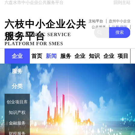
六盘水市中小企业公共服务平台
回到主站
六枝中小企业公共
主站平台
盘州中小企业
公共服务
注册/登陆
搜索
服务平台
关注我们
LIUZHI PUBLIC SERVICE
PLATFORM FOR SMES
企业
首页
新闻
服务
企业
知识
企业
项目
服务
政策
范围
融资
产权
库
库
分类
创业项目库
知识产权
金融服务
财税服务