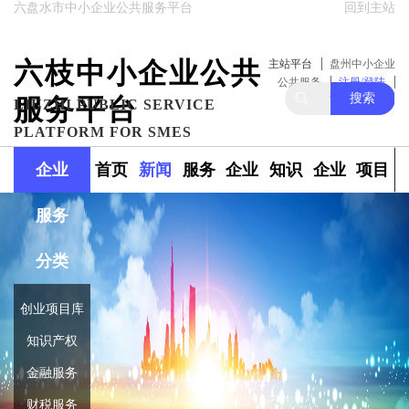
六盘水市中小企业公共服务平台
回到主站
六枝中小企业公共
主站平台
盘州中小企业
公共服务
注册/登陆
搜索
服务平台
关注我们
LIUZHI PUBLIC SERVICE
PLATFORM FOR SMES
企业
首页
新闻
服务
企业
知识
企业
项目
服务
政策
范围
融资
产权
库
库
分类
创业项目库
知识产权
金融服务
财税服务