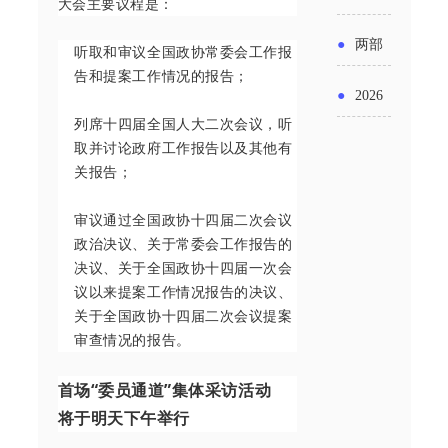
实施条
大会主要议程是：
金投向
布“十五
工作
具体举
例新变
●
两部
听取和审议全国政协常委会工作报
领域及
五”期间
措！服
告和提案工作情况的报告；
化
门发文
申报要
●
2026
支持科
务培育
列席十四届全国人大二次会议，听
明确增
点分析
年“三类
技创新
取并讨论政府工作报告以及其他有
壮大经
值税法
关报告；
资金”，
进口税
营主体
施行后
怎么申
审议通过全国政协十四届二次会议
收优惠
政治决议、关于常委会工作报告的
增值税
请？
政策
决议、关于全国政协十四届一次会
优惠政
议以来提案工作情况报告的决议、
关于全国政协十四届二次会议提案
策衔接
审查情况的报告。
事项
首场“委员通道”集体采访活动
将于明天下午举行