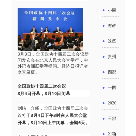
省科技
国密集
《2025
2026年
●
小巨
成果转
出台酒
年度中
度新一
人申报
化中试
●
财政
类新规
小企业
轮汽车
书又改
平台申
部：
酒企出
●
这些
发展环
购新促
了？工
报工作
2026年
口请重
涉农设
3月3日，全国政协十四届二次会议新
境评估
●
贵州
销活动
信部准
闻发布会在北京人民大会堂举行，中
继续实
点关注
备更新
外记者踊跃举手提问。经济日报记者
报告》
出台三
备怎么
李景录摄。
●
四部
施专精
贷款，
发布
十一条
评审？
门印发
全国政协十四届二次会议
特新中
●
一图
最高可
（附图
3月4日开幕，3月10日闭幕
举措激
通知要
小企业
了解：
获1.5%
●
2026
解）
发各类
刘结一介绍，全国政协十四届二次会
求做好
财政奖
增值税
中央财
议将于
3月4日下午3时在人民大会堂
年三大
经营主
●
三部
帮扶小
开幕，3月10日上午闭幕，会期6天。
补政策
法及其
政贴息
政府资
体活力
门发
额信贷
●
21项