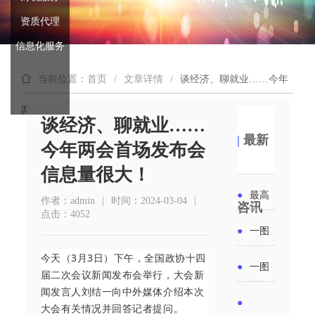
资质代理
信息化服务
当前位置：首页
/
文章详情
/
谈经济、聊就业……今年
两会首场发布会信息量很大！
谈经济、聊就业……
|
最新
今年两会首场发布会
信息量很大！
●
最高
作者：admin
|
时间：2024-03-04
|
咨讯
点击：4052
补贴
●
一图
6000
今天（3月3日）下午，全国政协十四
读懂丨
●
一图
届二次会议新闻发布会举行，大会新
元！贵
2026年
闻发言人刘结一向中外媒体介绍本次
读懂 | 多
●
大会有关情况并回答记者提问。
州开展