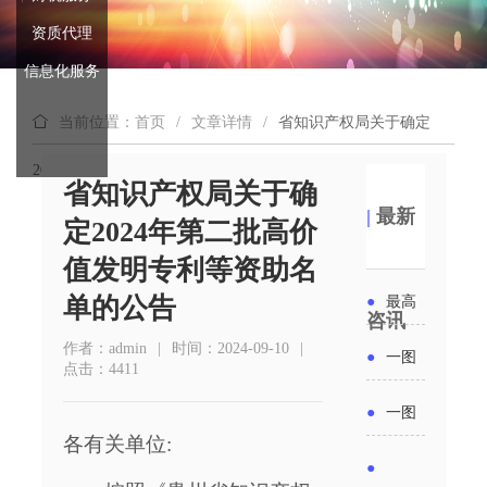
资质代理
信息化服务
当前位置：首页
/
文章详情
/
省知识产权局关于确定
2024年第二批高价值发明专利等资助名单的公告
省知识产权局关于确
|
最新
定2024年第二批高价
值发明专利等资助名
单的公告
●
最高
咨讯
补贴
作者：admin
|
时间：2024-09-10
|
●
一图
点击：4411
6000
读懂丨
●
一图
元！贵
各有关单位:
2026年
读懂 | 多
●
州开展