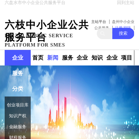
六盘水市中小企业公共服务平台
回到主站
六枝中小企业公共
主站平台
盘州中小企业
公共服务
注册/登陆
搜索
服务平台
关注我们
LIUZHI PUBLIC SERVICE
PLATFORM FOR SMES
企业
首页
新闻
服务
企业
知识
企业
项目
服务
政策
范围
融资
产权
库
库
分类
创业项目库
知识产权
金融服务
财税服务