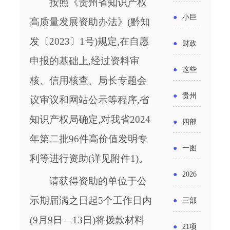
省科技
按照
《贵州省知识产权
国密集
《2025
2026年
●
小巨
高质量发展资助办法》(黔知
成果转
出台酒
年度中
度新一
人申报
发〔2023〕1号)规定,在自愿
化中试
●
财政
类新规
小企业
轮汽车
书又改
申报的基础上,经过资料审
平台申
部：
酒企出
●
这些
发展环
购新促
核、信用核查、局长专题会
了？工
报工作
2026年
口请重
涉农设
境评估
●
贵州
销活动
议审议和网站公示等程序,省
信部准
继续实
点关注
备更新
报告》
出台三
知识产权局确定,对我省2024
备怎么
●
四部
施专精
贷款，
发布
十一条
年第二批
96件
高价值发明专
评审？
门印发
特新中
●
一图
最高可
（附图
利等进行资助(详见附件1)。
举措激
通知要
小企业
了解：
获1.5%
●
2026
解）
发各类
请获得资助的单位于公
求做好
财政奖
增值税
中央财
年三大
经营主
示期届满之日起5
个工作日内
●
三部
帮扶小
补政策
法及其
政贴息
政府资
(9月9日—13日)将拨款材料
体活力
门发
额信贷
●
21项