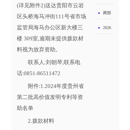
实施条
金投向
(详见附件2)送达贵阳市云岩
布“十五
工作
具体举
例新变
●
两部
领域及
区头桥海马冲街111号省市场
五”期间
措！服
化
门发文
监管局海马办公区新大楼三
申报要
●
2026
支持科
务培育
明确增
楼 309室,逾期未提供拨款材
点分析
年“三类
技创新
壮大经
值税法
料视为放弃资助。
资金”，
进口税
营主体
施行后
联系人:刘朝琴;联系电
怎么申
收优惠
增值税
话:0851-86511472
请？
政策
优惠政
附件:
1.2024年度贵州省
策衔接
第二批高价值发明专利等资
事项
助名单
2.拨款材料