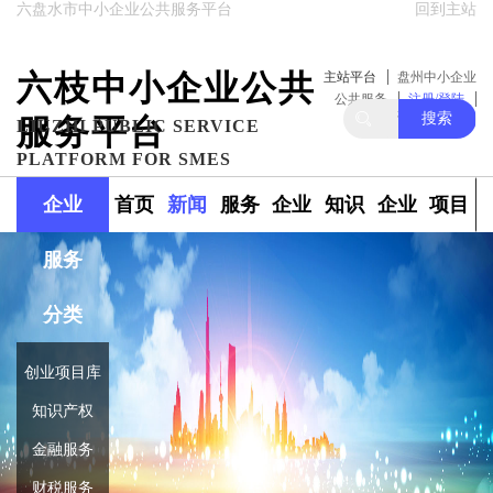
六盘水市中小企业公共服务平台
回到主站
六枝中小企业公共
主站平台
盘州中小企业
公共服务
注册/登陆
搜索
服务平台
关注我们
LIUZHI PUBLIC SERVICE
PLATFORM FOR SMES
企业
首页
新闻
服务
企业
知识
企业
项目
服务
政策
范围
融资
产权
库
库
分类
创业项目库
知识产权
金融服务
财税服务