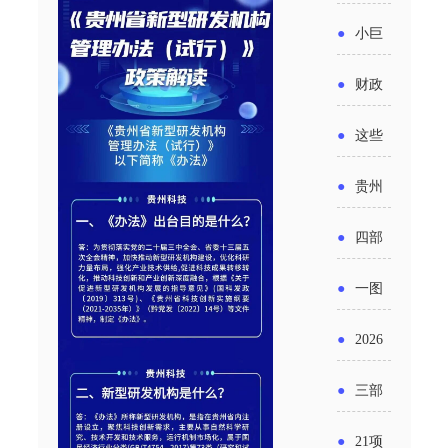
省科技
国密集
《2025
2026年
●
小巨
成果转
出台酒
年度中
度新一
人申报
化中试
●
财政
类新规
小企业
轮汽车
书又改
平台申
部：
酒企出
●
这些
发展环
购新促
了？工
报工作
2026年
口请重
涉农设
境评估
●
贵州
销活动
信部准
继续实
点关注
备更新
报告》
出台三
备怎么
●
四部
施专精
贷款，
发布
十一条
评审？
门印发
特新中
●
一图
最高可
（附图
举措激
通知要
小企业
了解：
获1.5%
●
2026
解）
发各类
求做好
财政奖
增值税
中央财
年三大
经营主
●
三部
帮扶小
补政策
法及其
政贴息
政府资
体活力
门发
额信贷
●
21项