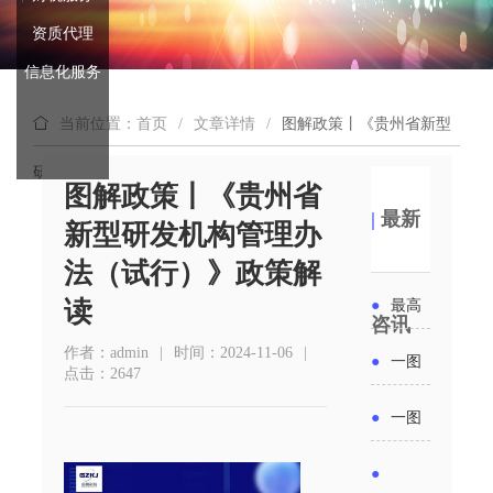
资质代理
信息化服务
当前位置：首页
/
文章详情
/
图解政策丨《贵州省新型
研发机构管理办法（试行）》政策解读
图解政策丨《贵州省
|
最新
新型研发机构管理办
法（试行）》政策解
读
●
最高
咨讯
补贴
作者：admin
|
时间：2024-11-06
|
●
一图
点击：2647
6000
读懂丨
●
一图
元！贵
2026年
读懂 | 多
●
州开展