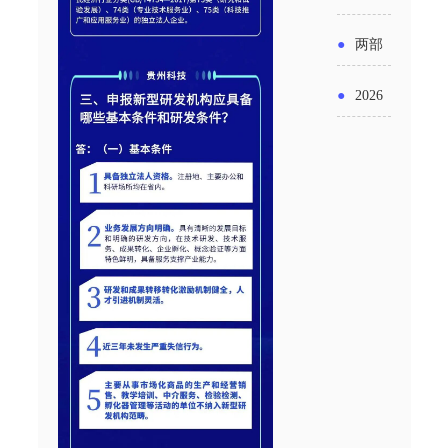
实施条
金投向
布“十五
工作
具体举
例新变
●
两部
领域及
五”期间
措！服
化
门发文
申报要
●
2026
支持科
务培育
明确增
点分析
年“三类
技创新
壮大经
值税法
资金”，
进口税
营主体
施行后
怎么申
收优惠
增值税
请？
政策
优惠政
策衔接
事项