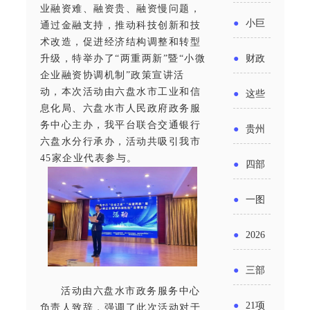
省科技
国密集
业融资难、融资贵、融资慢问题，
《2025
2026年
●
小巨
通过金融支持，推动科技创新和技
成果转
出台酒
术改造，促进经济结构调整和转型
年度中
度新一
人申报
化中试
升级，特举办了“两重两新”暨“小微
●
财政
类新规
小企业
企业融资协调机制”政策宣讲活
轮汽车
书又改
平台申
部：
酒企出
动，本次活动由六盘水市工业和信
●
这些
发展环
购新促
了？工
息化局、六盘水市人民政府政务服
报工作
2026年
口请重
涉农设
务中心主办，我平台联合交通银行
境评估
●
贵州
销活动
信部准
六盘水分行承办，活动共吸引我市
继续实
点关注
备更新
报告》
出台三
45家企业代表参与。
备怎么
●
四部
施专精
贷款，
发布
十一条
评审？
门印发
特新中
●
一图
最高可
（附图
举措激
通知要
小企业
了解：
获1.5%
●
2026
解）
发各类
求做好
财政奖
增值税
中央财
年三大
经营主
●
三部
帮扶小
补政策
法及其
政贴息
政府资
活动由六盘水市政务服务中心
体活力
门发
额信贷
●
21项
负责人致辞，强调了此次活动对于