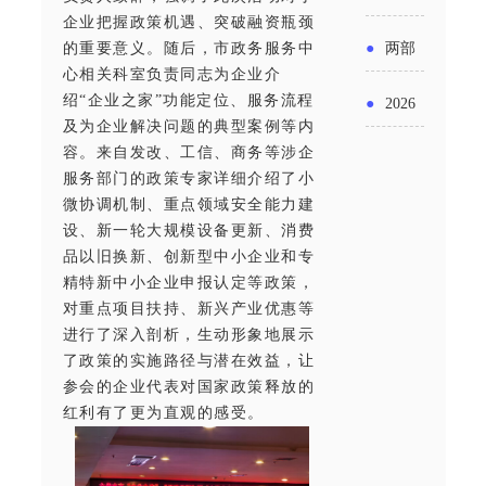
实施条
金投向
企业把握政策机遇、突破融资瓶颈
布“十五
工作
具体举
例新变
●
两部
的重要意义。随后，市政务服务中
领域及
五”期间
心相关科室负责同志为企业介
措！服
化
门发文
申报要
绍“企业之家”功能定位、服务流程
●
2026
支持科
务培育
及为企业解决问题的典型案例等内
明确增
点分析
年“三类
容。来自发改、工信、商务等涉企
技创新
壮大经
值税法
服务部门的政策专家详细介绍了小
资金”，
进口税
微协调机制、重点领域安全能力建
营主体
施行后
设、新一轮大规模设备更新、消费
怎么申
收优惠
品以旧换新、创新型中小企业和专
增值税
请？
精特新中小企业申报认定等政策，
政策
优惠政
对重点项目扶持、新兴产业优惠等
进行了深入剖析，生动形象地展示
策衔接
了政策的实施路径与潜在效益，让
参会的企业代表对国家政策释放的
事项
红利有了更为直观的感受。