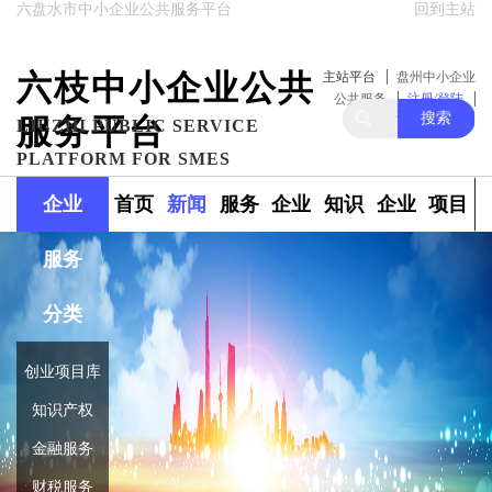
六盘水市中小企业公共服务平台
回到主站
六枝中小企业公共
主站平台
盘州中小企业
公共服务
注册/登陆
搜索
服务平台
关注我们
LIUZHI PUBLIC SERVICE
PLATFORM FOR SMES
企业
首页
新闻
服务
企业
知识
企业
项目
服务
政策
范围
融资
产权
库
库
分类
创业项目库
知识产权
金融服务
财税服务