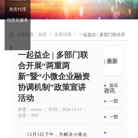
资质代理
信息化服务
当前位置：首页
/
文章详情
/
一起益企 | 多部门联合开
展“两重两新”暨“小微企业融资协调机制”政策宣讲活动
一起益企 | 多部门联
|
最新
合开展“两重两
新”暨“小微企业融资
协调机制”政策宣讲
●
最高
咨讯
活动
补贴
●
一图
作者：admin
|
时间：2024-12-11
|
6000
读懂丨
点击：3047
●
一图
元！贵
2026年
读懂 | 多
●
12月5日下午，为解决小微企
州开展