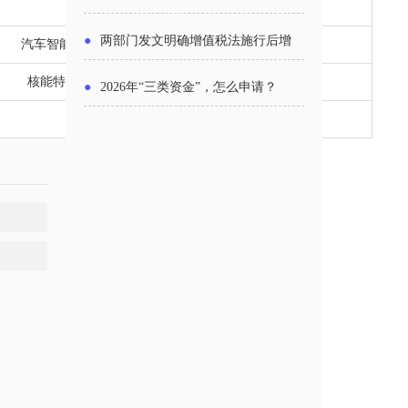
航空燃油泵工业设计中心
主体
●
两部门发文明确增值税法施行后增
汽车智能门禁系统结构功能件工业设计中心
值税优惠政策衔接事项
核能特种材料及关键零部件工业设计中心
●
2026年“三类资金”，怎么申请？
智能工控模块工业设计中心