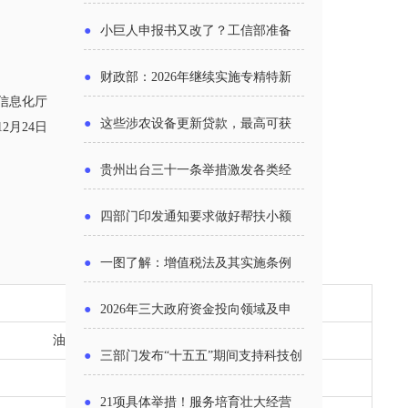
报告》发布（附图解）
●
小巨人申报书又改了？工信部准备
怎么评审？
●
财政部：2026年继续实施专精特新
信息化厅
中小企业财政奖补政策
●
这些涉农设备更新贷款，最高可获
12月24日
1.5%中央财政贴息
●
贵州出台三十一条举措激发各类经
营主体活力
●
四部门印发通知要求做好帮扶小额
信贷工作
●
一图了解：增值税法及其实施条例
新变化
企业工业设计中心名称
●
2026年三大政府资金投向领域及申
油气钻采井下工具工业设计中心
报要点分析
●
三部门发布“十五五”期间支持科技创
精密微特电机工业设计中心
新进口税收优惠政策
●
21项具体举措！服务培育壮大经营