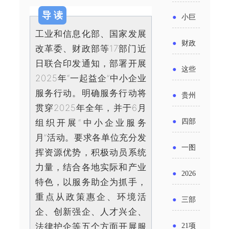
省科技
国密集
《2025
导 读
2026年
●
小巨
成果转
出台酒
年度中
工业和信息化部、国家发展
度新一
人申报
化中试
●
财政
类新规
改革委、财政部等17部门近
小企业
轮汽车
书又改
平台申
日联合印发通知，部署开展
部：
酒企出
●
这些
发展环
购新促
2025年“一起益企”中小企业
了？工
报工作
2026年
口请重
涉农设
服务行动。明确服务行动将
境评估
●
贵州
销活动
信部准
继续实
贯穿2025年全年，并于6月
点关注
备更新
报告》
出台三
备怎么
●
四部
组织开展“中小企业服务
施专精
贷款，
发布
十一条
月”活动。要求各单位充分发
评审？
门印发
特新中
●
一图
最高可
挥资源优势，积极动员系统
（附图
举措激
通知要
小企业
力量，结合各地实际和产业
了解：
获1.5%
●
2026
解）
发各类
特色，以服务助企为抓手，
求做好
财政奖
增值税
中央财
年三大
重点从政策惠企、环境活
经营主
●
三部
帮扶小
补政策
法及其
企、创新强企、人才兴企、
政贴息
政府资
体活力
门发
额信贷
法律护企等五个方面开展服
●
21项