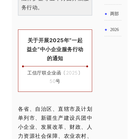
实施条
金投向
务行动。
布“十五
工作
具体举
例新变
●
两部
领域及
五”期间
措！服
化
门发文
申报要
●
2026
支持科
务培育
明确增
关于开展2025年“一起
点分析
年“三类
技创新
壮大经
益企”中小企业服务行动
值税法
资金”，
进口税
的通知
营主体
施行后
怎么申
收优惠
工信厅联企业函〔2025〕
增值税
请？
50号
政策
优惠政
策衔接
各省、自治区、直辖市及计划
事项
单列市、新疆生产建设兵团中
小企业、发展改革、财政、人
力资源社会保障、农业农村、