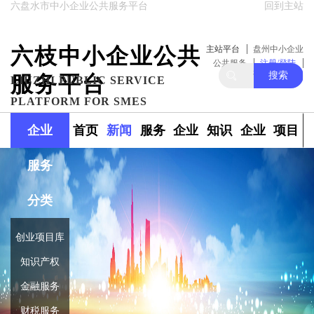
六盘水市中小企业公共服务平台
回到主站
六枝中小企业公共
主站平台
盘州中小企业
公共服务
注册/登陆
搜索
服务平台
关注我们
LIUZHI PUBLIC SERVICE
PLATFORM FOR SMES
企业
首页
新闻
服务
企业
知识
企业
项目
服务
政策
范围
融资
产权
库
库
分类
创业项目库
知识产权
金融服务
财税服务