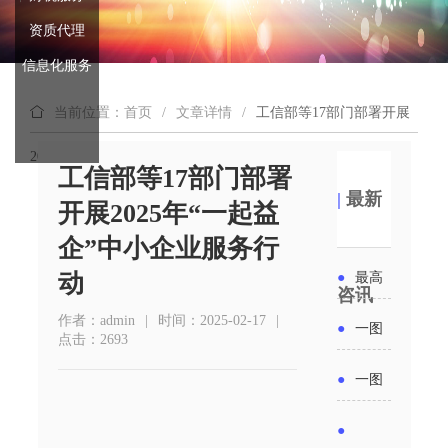
资质代理
信息化服务
当前位置：首页
/
文章详情
/
工信部等17部门部署开展
2025年“一起益企”中小企业服务行动
工信部等17部门部署
|
最新
开展2025年“一起益
企”中小企业服务行
动
●
最高
咨讯
补贴
作者：admin
|
时间：2025-02-17
|
●
一图
点击：2693
6000
读懂丨
●
一图
元！贵
2026年
读懂 | 多
●
州开展