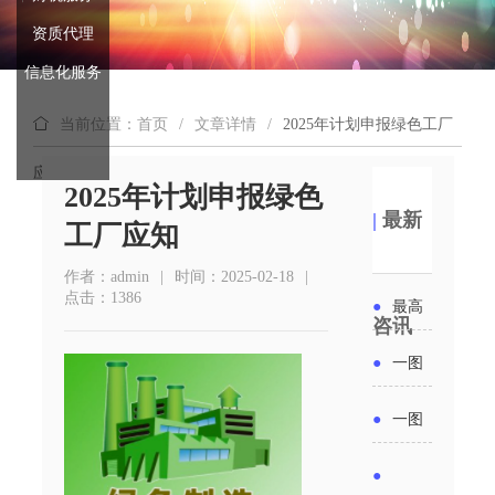
资质代理
信息化服务
当前位置：首页
/
文章详情
/
2025年计划申报绿色工厂
应知
2025年计划申报绿色
|
最新
工厂应知
作者：admin
|
时间：2025-02-18
|
点击：1386
●
最高
咨讯
补贴
●
一图
6000
读懂丨
●
一图
元！贵
2026年
读懂 | 多
●
州开展