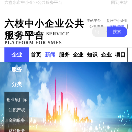
六盘水市中小企业公共服务平台
回到主站
六枝中小企业公共
主站平台
盘州中小企业
公共服务
注册/登陆
搜索
服务平台
关注我们
LIUZHI PUBLIC SERVICE
PLATFORM FOR SMES
企业
首页
新闻
服务
企业
知识
企业
项目
服务
政策
范围
融资
产权
库
库
分类
创业项目库
知识产权
金融服务
财税服务