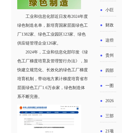
省科技
国密集
《2025
2026年
●
小巨
成果转
出台酒
工业和信息化部近日发布2024年度
年度中
度新一
人申报
化中试
●
财政
绿色制造名单，新培育国家层面绿色工
类新规
小企业
轮汽车
书又改
厂1382家、绿色工业园区123家、绿色
平台申
部：
酒企出
●
这些
发展环
供应链管理企业126家。
购新促
了？工
报工作
2026年
口请重
涉农设
2024年，工业和信息化部印发《绿
境评估
●
贵州
销活动
信部准
继续实
色工厂梯度培育及管理暂行办法》，加
点关注
备更新
报告》
出台三
备怎么
快建立规范化、长效化的绿色工厂梯度
●
四部
施专精
贷款，
发布
培育机制，带动地方累计梯度培育省市
十一条
评审？
门印发
特新中
●
一图
最高可
层面绿色工厂1.6万余家，绿色制造体
（附图
举措激
通知要
小企业
系不断完善。
了解：
获1.5%
●
2026
解）
发各类
求做好
财政奖
增值税
中央财
年三大
经营主
●
三部
帮扶小
补政策
法及其
政贴息
政府资
体活力
门发
额信贷
●
21项