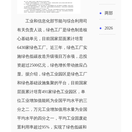
实施条
金投向
布“十五
工作
具体举
例新变
●
两部
领域及
五”期间
工业和信息化部节能与综合利用司
措！服
化
门发文
申报要
●
2026
有关负责人说，绿色工厂是绿色制造核
支持科
务培育
明确增
点分析
心基础单元，目前国家层面累计培育
年“三类
技创新
壮大经
6430家绿色工厂。近三年，绿色工厂实
值税法
资金”，
进口税
施绿色低碳改造升级项目万余项，总投
营主体
施行后
怎么申
资超过2500亿元，绿色增长带动效应凸
收优惠
增值税
显。据介绍，绿色工业园区是绿色工厂
请？
政策
和绿色基础设施集聚的平台，目前国家
优惠政
层面累计培育491家绿色工业园区，单
策衔接
位工业增加值能耗为全国平均水平的三
事项
分之二，万元工业增加值用水量为全国
平均水平的四分之一，平均工业固废处
置利用率超过95%，实现了绿色低碳和