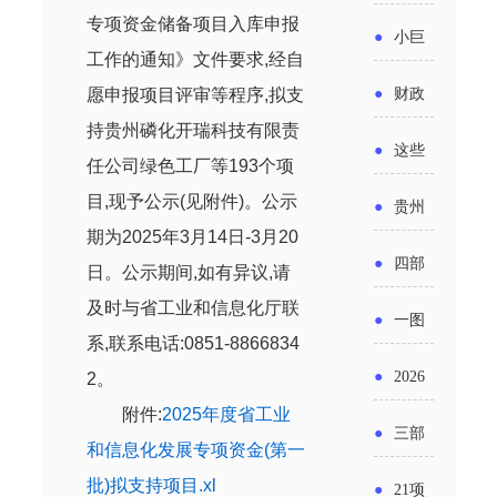
省科技
国密集
专项资金储备项目入库申报
《2025
2026年
●
小巨
成果转
出台酒
工作的通知》
文件要求
,
经自
年度中
度新一
人申报
化中试
愿申报
项目评审
等程序,拟
支
●
财政
类新规
小企业
轮汽车
书又改
持贵州磷化开瑞科技有限责
平台申
部：
酒企出
●
这些
发展环
任公司绿色工厂
等
193
个
项
购新促
了？工
报工作
2026年
口请重
涉农设
目
,现予公示(见附件)。公示
境评估
●
贵州
销活动
信部准
继续实
点关注
期为
202
5
年
3
月
1
4
日
-
3
月
20
备更新
报告》
出台三
备怎么
●
四部
日。公示期间,如有异议,请
施专精
贷款，
发布
十一条
评审？
及时与省
工业和信息化
厅联
门印发
特新中
●
一图
最高可
（附图
举措激
系,联系电话:
0851
-
8866834
通知要
小企业
了解：
获1.5%
●
2026
2
。
解）
发各类
求做好
财政奖
增值税
附件:
2
025年度省工业
中央财
年三大
经营主
●
三部
帮扶小
和信息化发展专项资金(第一
补政策
法及其
政贴息
政府资
体活力
门发
批)拟支持项目.xl
额信贷
●
21项