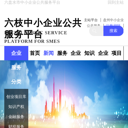
六盘水市中小企业公共服务平台
回到主站
六枝中小企业公共
主站平台
盘州中小企业
公共服务
注册/登陆
搜索
服务平台
关注我们
LIUZHI PUBLIC SERVICE
PLATFORM FOR SMES
企业
首页
新闻
服务
企业
知识
企业
项目
服务
政策
范围
融资
产权
库
库
分类
创业项目库
知识产权
金融服务
财税服务