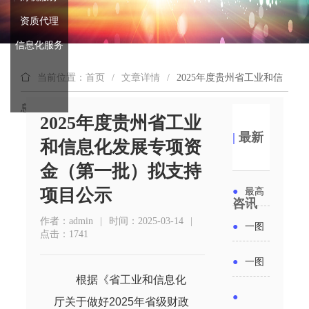
资质代理
信息化服务
当前位置：首页
/
文章详情
/
2025年度贵州省工业和信
息化发展专项资金（第一批）拟支持项目公示
2025年度贵州省工业
|
最新
和信息化发展专项资
金（第一批）拟支持
项目公示
●
最高
咨讯
补贴
作者：admin
|
时间：2025-03-14
|
●
一图
点击：1741
6000
读懂丨
●
一图
元！贵
根据《省工业和信息化
2026年
读懂 | 多
●
厅关于做好
202
5
年省级财政
州开展