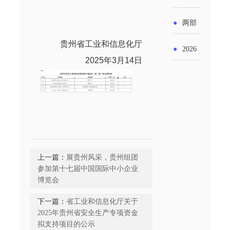
实施条
金投向
布“十五
工作
具体举
例新变
●
两部
领域及
五”期间
措！服
化
贵州
省工业和信息化厅
门发文
申报要
●
2026
支持科
务培育
202
5
年
3
月
1
4
日
明确增
点分析
年“三类
技创新
壮大经
值税法
资金”，
进口税
营主体
施行后
怎么申
收优惠
增值税
请？
政策
优惠政
上一篇：
展贵州风采，贵州组团
策衔接
参加第十七届中国国际中小企业
博览会
事项
下一篇：
省工业和信息化厅关于
2025年贵州省安全生产专项资金
拟支持项目的公示